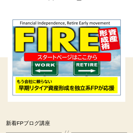
稿
稿
者
日
新着FPブログ講座