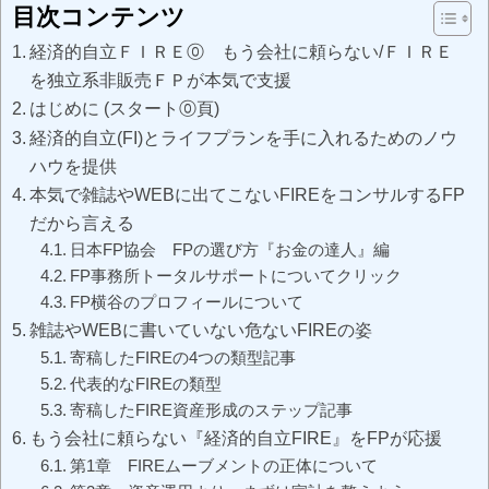
目次コンテンツ
経済的自立ＦＩＲＥ⓪ もう会社に頼らない/ＦＩＲＥ
を独立系非販売ＦＰが本気で支援
はじめに (スタート⓪頁)
経済的自立(FI)とライフプランを手に入れるためのノウ
ハウを提供
本気で雑誌やWEBに出てこないFIREをコンサルするFP
だから言える
日本FP協会 FPの選び方『お金の達人』編
FP事務所トータルサポートについてクリック
FP横谷のプロフィールについて
雑誌やWEBに書いていない危ないFIREの姿
寄稿したFIREの4つの類型記事
代表的なFIREの類型
寄稿したFIRE資産形成のステップ記事
もう会社に頼らない『経済的自立FIRE』をFPが応援
第1章 FIREムーブメントの正体について