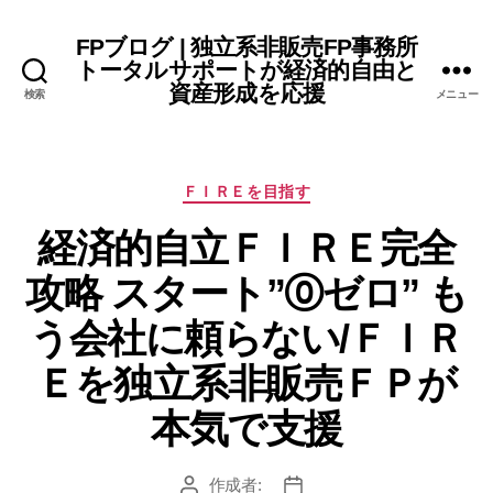
FPブログ | 独立系非販売FP事務所
トータルサポートが経済的自由と
資産形成を応援
検索
メニュー
カ
ＦＩＲＥを目指す
テ
経済的自立ＦＩＲＥ完全
ゴ
リ
攻略 スタート”⓪ゼロ” も
ー
う会社に頼らない/ＦＩＲ
Ｅを独立系非販売ＦＰが
本気で支援
作成者:
投
投