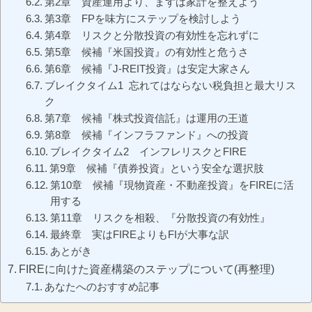
第2章 資産運用より、まずは家計を整えよう
第3章 FPを味方にステップを検討しよう
第4章 リスクと分散投資の有効性を忘れずに
第5章 候補『米国投資』の有効性と危うさ
第6章 候補『J-REIT投資』は安定大家さん
ブレイクタイム1 忘れてはならない税負担と最大リス
ク
第7章 候補『株式投資信託』は運用の王道
第8章 候補『インフラファンド』への投資
ブレイクタイム2 インフレリスクとFIRE
第9章 候補『債券投資』という安全な選択肢
第10章 候補『現物資産・不動産投資』をFIREに活
用する
第11章 リスクを相殺、『分散投資の有効性』
最終章 実はFIREよりもFIが大事な訳
あとがき
FIREに向けた資産構築のステップについて(再整理)
あなたへのおすすめ記事