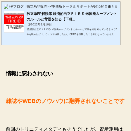
FPブログ | 独立系非販売FP事務所トータルサポートが経済的自由と資産形成
独立系FP解説⑮ 経済的自立ＦＩＲＥ 米国発ムーブメント
のルールと背景を知る【下町...
🕒️2022年1月16日
経済的自立ＦＩＲＥ⑮ 米国発ムーブメントのルールと背景を知る 知っているようで?
本を眺めただけ、ウェブで検索しただけでFIREを理解したつもりになっていません
か? FIREとは、状態なのか、何を目指すのか? 一過性のブームに終わらせないために
も、しっかりと整理して、ご自身なりの実現性の高いFIREを考えてみましょう。 独立
系FPで非販売、自らも年間インカム400万円超えのファイナンシャルプランナーが解説
します。 *******************************ファイナンシャルプランナーjp専門家登録 F...
情報に惑わされない
雑誌やWEBのノウハウに翻弄されないことです
前回のトリニティスタディもそうでしたが、資産運用は