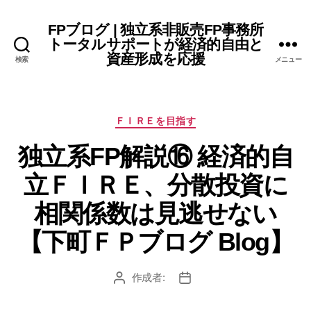
FPブログ | 独立系非販売FP事務所
トータルサポートが経済的自由と
資産形成を応援
検索
メニュー
カ
ＦＩＲＥを目指す
テ
独立系FP解説⑯ 経済的自
ゴ
リ
立ＦＩＲＥ、分散投資に
ー
相関係数は見逃せない
【下町ＦＰブログ Blog】
作成者:
投
投
稿
稿
者
日