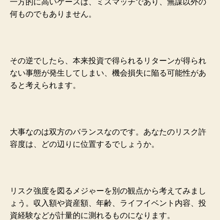
一
方的に高いケースは、ミスマッチであり、無謀以外の
何ものでもあり
ません。
その逆でしたら、
本来投資で得られる
リターンが得られ
ない事態が発生してしまい、機会損失に陥
る可能性があ
ると考えられます。
大事なのは双方のバランスなの
です。あなたのリス
ク許
容度は、どの辺りに位置するでしょうか。
リスク強度を図るメジゃーを別の観点から考えてみまし
ょう。
収入額や
資産額、年齢、ライフイベント内容、投
資経験
などが計量的に測れるものになります。