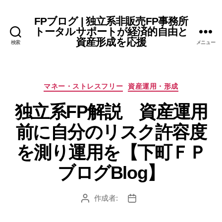
FPブログ | 独立系非販売FP事務所
トータルサポートが経済的自由と
資産形成を応援
検索
メニュー
カ
マネー・ストレスフリー
資産運用・形成
テ
独立系FP解説 資産運用
ゴ
リ
前に自分のリスク許容度
ー
を測り運用を【下町ＦＰ
ブログBlog】
作成者:
投
投
稿
稿
者
日