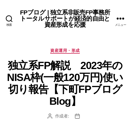
FPブログ | 独立系非販売FP事務所
トータルサポートが経済的自由と
資産形成を応援
検索
メニュー
カ
資産運用・形成
テ
独立系FP解説 2023年の
ゴ
リ
NISA枠(一般120万円)使い
ー
切り報告【下町FPブログ
Blog】
作成者:
投
投
稿
稿
者
日