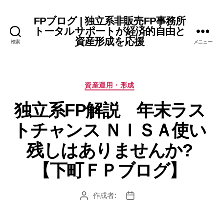
FPブログ | 独立系非販売FP事務所
トータルサポートが経済的自由と
資産形成を応援
検索
メニュー
カ
資産運用・形成
テ
独立系FP解説 年末ラス
ゴ
リ
トチャンス ＮＩＳＡ使い
ー
残しはありませんか?
【下町ＦＰブログ】
作成者:
投
投
稿
稿
者
日