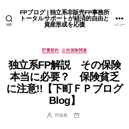
FPブログ | 独立系非販売FP事務所
トータルサポートが経済的自由と
資産形成を応援
検索
メニュー
カ
貯蓄節約
公的保険関連
テ
独立系FP解説 その保険
ゴ
リ
本当に必要？ 保険貧乏
ー
に注意!!【下町ＦＰブログ
Blog】
作成者:
投
投
稿
稿
者
日