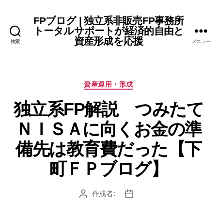
FPブログ | 独立系非販売FP事務所
トータルサポートが経済的自由と
資産形成を応援
検索
メニュー
カ
資産運用・形成
テ
独立系FP解説 つみたて
ゴ
リ
ＮＩＳＡに向くお金の準
ー
備先は教育費だった【下
町ＦＰブログ】
作成者:
投
投
稿
稿
者
日