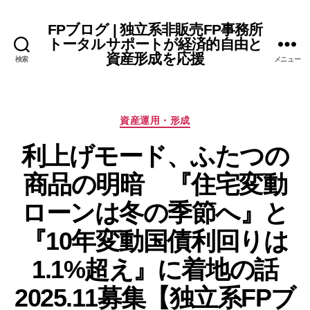
FPブログ | 独立系非販売FP事務所
トータルサポートが経済的自由と
資産形成を応援
検索
メニュー
カ
資産運用・形成
テ
利上げモード、ふたつの
ゴ
リ
商品の明暗 『住宅変動
ー
ローンは冬の季節へ』と
『10年変動国債利回りは
1.1%超え』に着地の話
2025.11募集【独立系FPブ