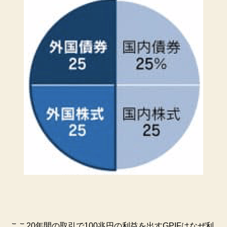
ここ20年間の取引で100兆円の利益を出すGPIFはなぜ利