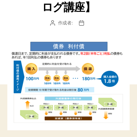
ログ講座】
作成者:
投
投
稿
稿
者
日