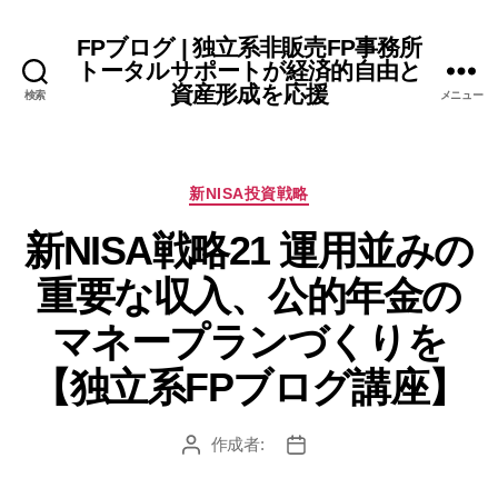
FPブログ | 独立系非販売FP事務所
トータルサポートが経済的自由と
資産形成を応援
検索
メニュー
カ
新NISA投資戦略
テ
新NISA戦略21 運用並みの
ゴ
リ
重要な収入、公的年金の
ー
マネープランづくりを
【独立系FPブログ講座】
作成者:
投
投
稿
稿
者
日