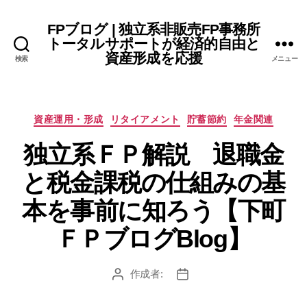
FPブログ | 独立系非販売FP事務所
トータルサポートが経済的自由と
資産形成を応援
検索
メニュー
カ
資産運用・形成
リタイアメント
貯蓄節約
年金関連
テ
独立系ＦＰ解説 退職金
ゴ
リ
と税金課税の仕組みの基
ー
本を事前に知ろう【下町
ＦＰブログBlog】
作成者:
投
投
稿
稿
者
日