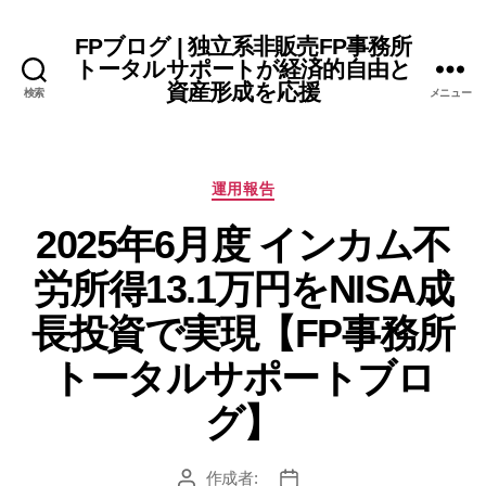
FPブログ | 独立系非販売FP事務所
トータルサポートが経済的自由と
資産形成を応援
検索
メニュー
カ
運用報告
テ
2025年6月度 インカム不
ゴ
リ
労所得13.1万円をNISA成
ー
長投資で実現【FP事務所
トータルサポートブロ
グ】
作成者:
投
投