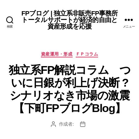
FPブログ | 独立系非販売FP事務所
トータルサポートが経済的自由と
資産形成を応援
検索
メニュー
カ
資産運用・形成
ＦＰコラム
テ
独立系FP解説コラム つ
ゴ
リ
いに日銀が利上げ決断 ?
ー
シナリオなき市場の激震
【下町FPブログBlog】
作成者:
投
投
稿
稿
者
日