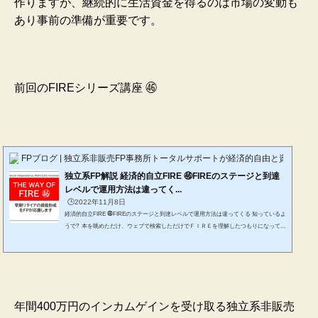
作りますが、継続的に生活資金を得るのは市場の変動も
あり事前の準備が重要です。
前回のFIREシリーズ講座 ㊻
FPブログ | 独立系非販売FP事務所トータルサポートが経済的自由と資産形成
独立系FP解説 経済的自立FIRE ㊻FIREのステージと到達
レベルで運用方法は違ってく...
🕒️2022年11月8日
経済的自立FIRE ㊻FIREのステージと到達レベルで運用方法は違ってくる 知っているよ
うで? 本を眺めただけ、ウェブで検索しただけでＦＩＲＥを理解したつもりになってい
ませんか? ＦＩＲＥとは、状態なのか、何を目指すのか? 一過性のブームに終わらせ
ないためにも、しっかりと整理して、ご自身なりの実現性の高いＦＩＲＥを考えてみま
せんか。 お金にまつわる様々な有用な知識を独自の視点や切り口で独立系FP&非販売
のFPが解説します。 *******************************ファイナンシャルプランナーjp専門家...
年間400万円のインカムゲインを受け取る独立系非販売