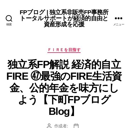
FPブログ | 独立系非販売FP事務所
トータルサポートが経済的自由と
資産形成を応援
検索
メニュー
カ
ＦＩＲＥを目指す
テ
独立系FP解説 経済的自立
ゴ
リ
FIRE ㊼最強のFIRE生活資
ー
金、公的年金を味方にし
よう【下町FPブログ
Blog】
作成者:
投
投