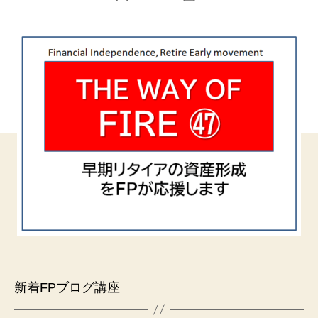
稿
稿
者
日
新着FPブログ講座