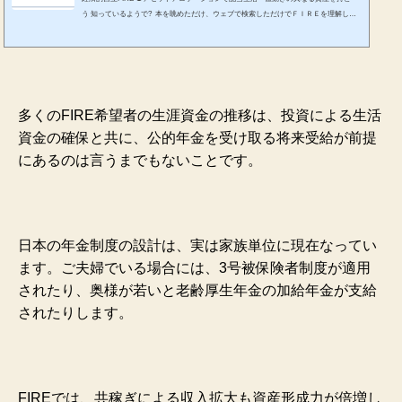
う 知っているようで? 本を眺めただけ、ウェブで検索しただけでＦＩＲＥを理解した
つもりになっていませんか? ＦＩＲＥとは、状態なのか、何を目指すのか? 一過性の
ブームに終わらせないためにも、しっかりと整理して、ご自身なりの実現性の高いＦＩ
ＲＥを考えてみませんか。お金にまつわる様々な有用な知識を独自の視点や切り口で独
立系FP&非販売のFPが解説します。 ******************************ファイナンシャルプラン
ナーjp ...
多くのFIRE希望者の生涯資金の推移は、投資による生活
資金の確保と共に、公的年金を受け取る将来受給が前提
にあるのは言うまでもないことです。
日本の年金制度の設計は、実は家族単位に現在なってい
ます。ご夫婦でいる場合には、3号被保険者制度が適用
されたり、奥様が若いと老齢厚生年金の加給年金が支給
されたりします。
FIREでは、共稼ぎによる収入拡大も資産形成力が倍増し