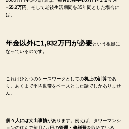
2000万円不足の計算は、
毎月の赤字4.6万円×１２ヶ月
=55.2万円
、そして老後生活期間を35年間とした場合に
は、
年金以外に1,932万円が必要
という根拠に
なっているのです。
これはひとつのケースワークとしての
机上の計算
であ
り、あくまで平均世帯をベースとした話でしかありませ
ん。
個々人には支出事情
があります。例えば、タワーマンシ
ョンの住んで毎月7万円の
管理・修繕費
を収めている、