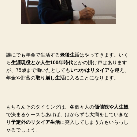
誰にでも年金で生活する
老後生活
はやってきます。いく
ら
生涯現役とか人生100年時代
とかの掛け声はあります
が、75歳まで働いたとしても
いつかはリタイア
を迎え、
年金や貯蓄の
取り崩し生活
に入ることになります。
もちろんそのタイミングは、各個々人の
価値観や人生観
で決まるケースもあけば、はからずも大病をしていきな
り
予定外のリタイア生活
に突入してしまう方もいらっし
ゃるでしょう。