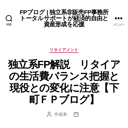
FPブログ | 独立系非販売FP事務所
トータルサポートが経済的自由と
資産形成を応援
検索
メニュー
カ
リタイアメント
テ
独立系FP解説 リタイア
ゴ
リ
の生活費バランス把握と
ー
現役との変化に注意【下
町ＦＰブログ】
作成者:
投
投
稿
稿
者
日