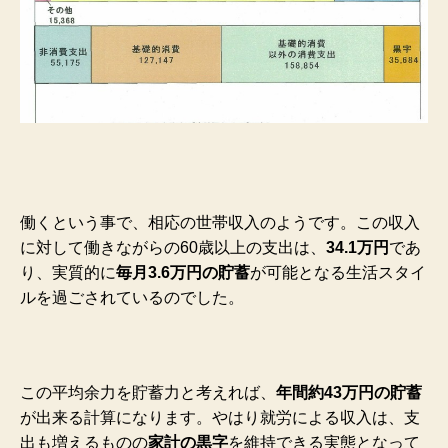
働くという事で、相応の世帯収入のようです。この収入
に対して働きながらの60歳以上の支出は、
34.1万円
であ
り、実質的に
毎月3.6万円の貯蓄
が可能となる生活スタイ
ルを過ごされているのでした。
この平均余力を貯蓄力と考えれば、
年間約43万円の貯蓄
が出来る計算になります。やはり就労による収入は、支
出も増えるものの
家計の黒字
を維持できる実態となって