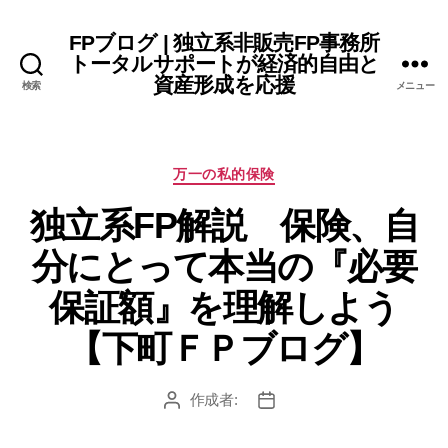
FPブログ | 独立系非販売FP事務所
トータルサポートが経済的自由と
資産形成を応援
検索
メニュー
カ
万一の私的保険
テ
独立系FP解説 保険、自
ゴ
リ
分にとって本当の『必要
ー
保証額』を理解しよう
【下町ＦＰブログ】
作成者:
投
投
稿
稿
者
日