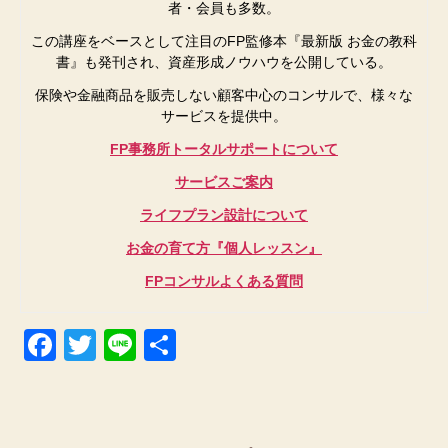
者・会員も多数。
この講座をベースとして注目のFP監修本『最新版 お金の教科
書』も発刊され、資産形成ノウハウを公開している。
保険や金融商品を販売しない顧客中心のコンサルで、様々な
サービスを提供中。
FP事務所トータルサポートについて
サービスご案内
ライフプラン設計について
お金の育て方『個人レッスン』
FPコンサルよくある質問
F
T
Li
共
a
wi
n
有
c
tt
e
e
er