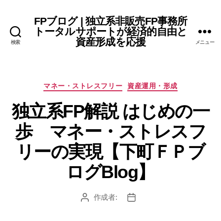
FPブログ | 独立系非販売FP事務所
トータルサポートが経済的自由と
資産形成を応援
検索
メニュー
カ
マネー・ストレスフリー
資産運用・形成
テ
独立系FP解説 はじめの一
ゴ
リ
歩 マネー・ストレスフ
ー
リーの実現【下町ＦＰブ
ログBlog】
作成者:
投
投
稿
稿
者
日