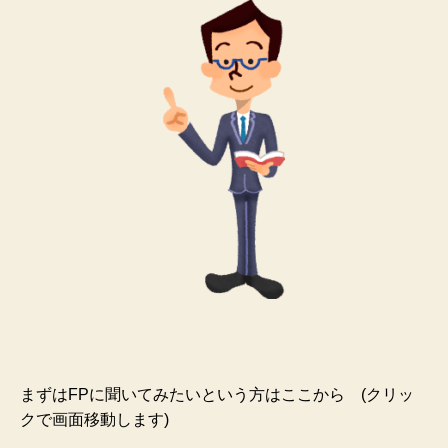
b
o
o
k
まずはFPに聞いてみたいという方はここから (クリッ
クで画面移動します)