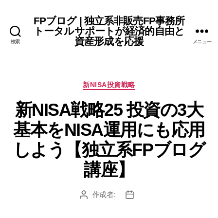
FPブログ | 独立系非販売FP事務所
トータルサポートが経済的自由と
資産形成を応援
検索
メニュー
カ
新NISA投資戦略
テ
新NISA戦略25 投資の3大
ゴ
リ
基本をNISA運用にも応用
ー
しよう【独立系FPブログ
講座】
作成者:
投
投
稿
稿
者
日