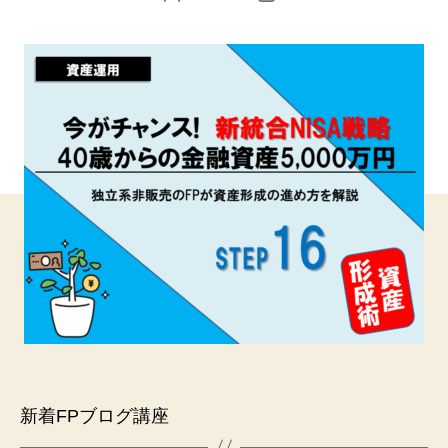
稿
稿
者
日
新着FPブログ講座