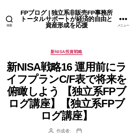
FPブログ | 独立系非販売FP事務所
トータルサポートが経済的自由と
資産形成を応援
検索
メニュー
カ
新NISA投資戦略
テ
新NISA戦略16 運用前にラ
ゴ
リ
イフプランC/F表で将来を
ー
俯瞰しよう 【独立系FPブ
ログ講座】【独立系FPブ
ログ講座】
作成者:
投
投