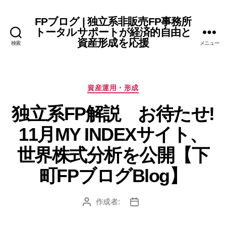
FPブログ | 独立系非販売FP事務所
トータルサポートが経済的自由と
資産形成を応援
検索
メニュー
カ
資産運用・形成
テ
独立系FP解説 お待たせ!
ゴ
リ
11月MY INDEXサイト、
ー
世界株式分析を公開【下
町FPブログBlog】
作成者:
投
投
稿
稿
者
日