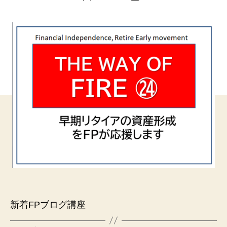
稿
稿
者
日
新着FPブログ講座