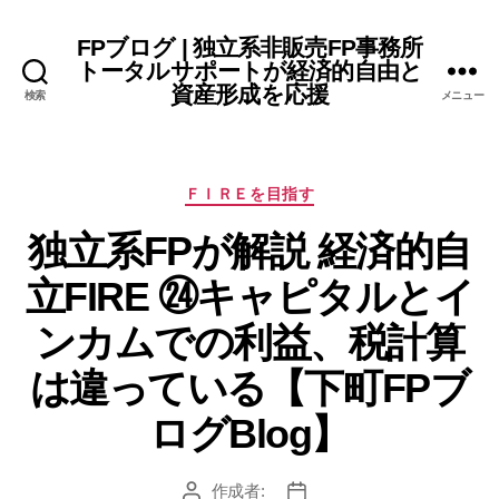
FPブログ | 独立系非販売FP事務所
トータルサポートが経済的自由と
資産形成を応援
検索
メニュー
カ
ＦＩＲＥを目指す
テ
独立系FPが解説 経済的自
ゴ
リ
立FIRE ㉔キャピタルとイ
ー
ンカムでの利益、税計算
は違っている【下町FPブ
ログBlog】
作成者:
投
投