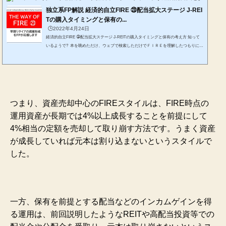
独立系FP解説 経済的自立FIRE ㉓配当拡大ステージ J-REI
Tの購入タイミングと保有の...
🕒️2022年4月24日
経済的自立FIRE ㉓配当拡大ステージ J-REITの購入タイミングと保有の考え方 知って
いるようで? 本を眺めただけ、ウェブで検索しただけでＦＩＲＥを理解したつもりにな
っていませんか? ＦＩＲＥとは、状態なのか、何を目指すのか? 一過性のブームに終
わらせないためにも、しっかりと整理して、ご自身なりの実現性の高いＦＩＲＥを考え
てみませんか。 お金にまつわる様々な有用な知識を独自の視点や切り口で独立系FP&
非販売のFPが解説します。 *******************************ファイナンシャルプラン...
つまり、資産売却中心のFIREスタイルは、FIRE時点の
運用資産が長期では4%以上成長することを前提にして
4%相当の定額を売却して取り崩す方法です。うまく資産
が成長していれば元本は割り込まないというスタイルで
した。
一方、保有を前提とする配当などのインカムゲインを得
る運用は、前回説明したようなREITや高配当投資等での