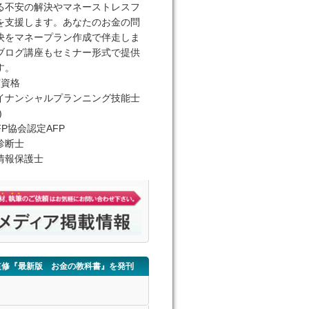
る不安の解決やマネーストレスフ
を支援します。あなたのお金の問
決をマネープラン作成で伴走しま
ブログ講座もセミナー形式で提供
す。
有資格
イナンシャルプランニング技能士
)
FP協会認定AFP
診断士
情報保護士
監修『最新版 お金の教科書』を発刊