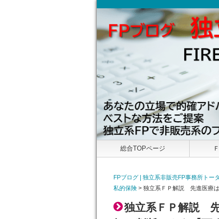
総合TOPページ
FPブログ | 独立系非販売FP事務所
私的保険
>
独立系ＦＰ解説 先進医療
独立系ＦＰ解説 