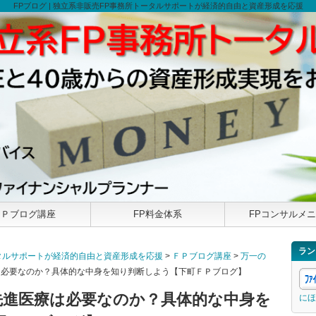
FPブログ | 独立系非販売FP事務所トータルサポートが経済的自由と資産形成を応援
ＦＰブログ講座
FP料金体系
FPコンサルメ
ラン
トータルサポートが経済的自由と資産形成を応援
>
ＦＰブログ講座
>
万一の
は必要なのか？具体的な中身を知り判断しよう【下町ＦＰブログ】
先進医療は必要なのか？具体的な中身を
にほ