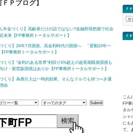
町ＦＰブログ】
ＦＰ
Ｆ
Ｐ
ん年金づくり】高齢者だけの話ではない?金融所得把握で社会
ブ
近未来【FP事務所トータルサポート】
ＦＰ
ロ
グ
づくり】26年7月国債、高金利時代の国債へ 「変動10年一
講
【FP事務所トータルサポート】
座
づくり】"金利のある世界"利回り5%超えの超長期既発国債も
を
向け・新窓販国債はありか【FP事務所トータルサポート】
検
索
づくり】為替介入は一時的効果、そんなドルでも持つべき通
理由
こん
FP
タル
シャ
にも
て、