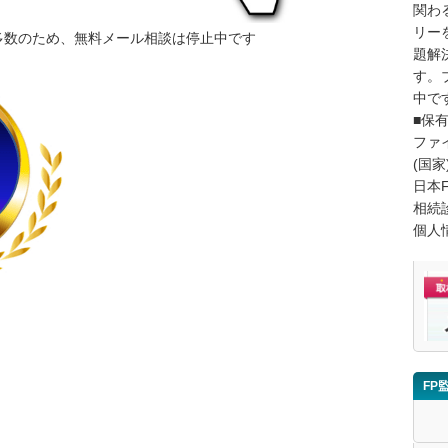
関わ
リー
多数のため、無料メール相談は停止中です
題解
す。
中で
■保
ファ
(国家
日本
相続
個人
FP