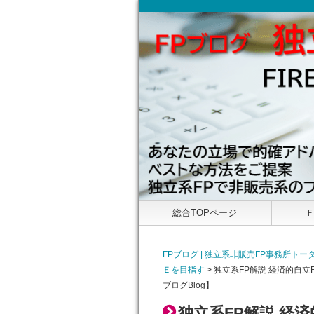
総合TOPページ
FPブログ | 独立系非販売FP事務所
Ｅを目指す
>
独立系FP解説 経済的自立
ブログBlog】
独立系FP解説 経済