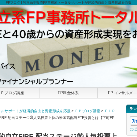
FPブログ | 独立系非販売FP事務所トータルサポートが経済的自由と資産形成を応援
ＦＰブログ講座
FP料金体系
FPコンサルメ
ラン
トータルサポートが経済的自由と資産形成を応援
>
ＦＰブログ講座
>
ＦＩＲ
FIRE 配当ステージ㉖人気投票上位の米国高配当ETF投資とは【下町FP
にほ
的自立FIRE 配当ステージ㉖人気投票上