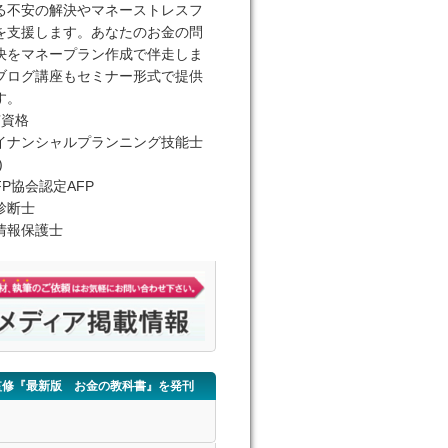
る不安の解決やマネーストレスフ
を支援します。あなたのお金の問
決をマネープラン作成で伴走しま
ブログ講座もセミナー形式で提供
す。
有資格
イナンシャルプランニング技能士
)
FP協会認定AFP
診断士
情報保護士
監修『最新版 お金の教科書』を発刊