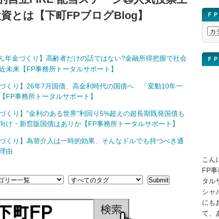
資とは【下町FPブログBlog】
ＦＰ
Ｆ
Ｐ
ブ
ん年金づくり】高齢者だけの話ではない?金融所得把握で社会
ＦＰ
ロ
近未来【FP事務所トータルサポート】
グ
講
づくり】26年7月国債、高金利時代の国債へ 「変動10年一
座
【FP事務所トータルサポート】
を
づくり】"金利のある世界"利回り5%超えの超長期既発国債も
検
向け・新窓販国債はありか【FP事務所トータルサポート】
索
づくり】為替介入は一時的効果、そんなドルでも持つべき通
理由
こん
FP
タル
シャ
にも
て、