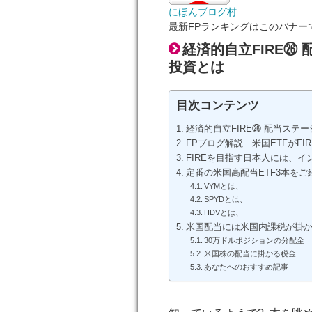
にほんブログ村
最新FPランキングはこのバナー
経済的自立FIRE㉖
投資とは
目次コンテンツ
経済的自立FIRE㉖ 配当ステ
FPブログ解説 米国ETFがFI
FIREを目指す日本人には、
定番の米国高配当ETF3本をご
VYMとは、
SPYDとは、
HDVとは、
米国配当には米国内課税が掛
30万ドルポジションの分配金
米国株の配当に掛かる税金
あなたへのおすすめ記事