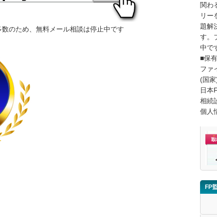
関わ
リー
題解
多数のため、無料メール相談は停止中です
す。
中で
■保
ファ
(国家
日本
相続
個人
FP