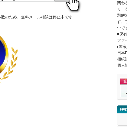
関わ
リー
題解
多数のため、無料メール相談は停止中です
す。
中で
■保
ファ
(国家
日本
相続
個人
FP