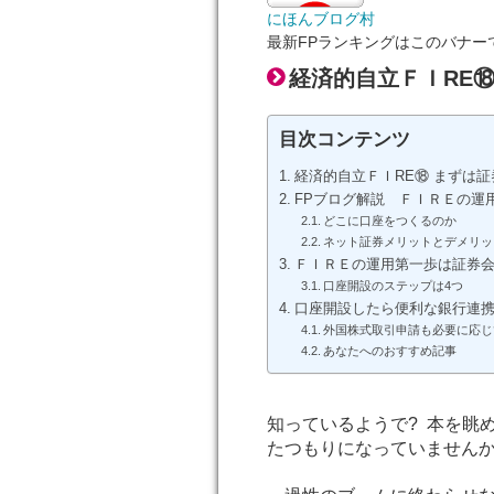
にほんブログ村
最新FPランキングはこのバナー
経済的自立ＦＩRE
目次コンテンツ
経済的自立ＦＩRE⑱ まずは
FPブログ解説 ＦＩＲＥの運
どこに口座をつくるのか
ネット証券メリットとデメリッ
ＦＩＲＥの運用第一歩は証券
口座開設のステップは4つ
口座開設したら便利な銀行連
外国株式取引申請も必要に応じ
あなたへのおすすめ記事
知っているようで? 本を眺
たつもりになっていません