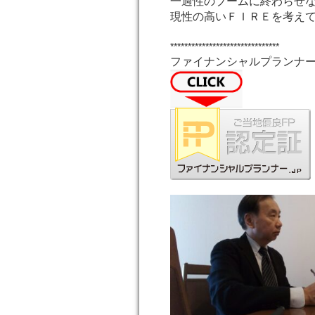
一過性のブームに終わらせ
現性の高いＦＩＲＥを考え
*******************************
ファイナンシャルプランナー