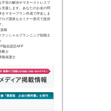
る不安の解決やマネーストレスフ
を支援します。あなたのお金の問
決をマネープラン作成で伴走しま
ブログ講座もセミナー形式で提供
す。
有資格
イナンシャルプランニング技能士
)
FP協会認定AFP
診断士
情報保護士
監修『最新版 お金の教科書』を発刊