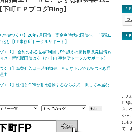
下町ＦＰブログBlog】
ＦＰ
Ｆ
Ｐ
ブ
ん年金づくり】26年7月国債、高金利時代の国債へ 「変動1
ＦＰ
ロ
変化も【FP事務所トータルサポート】
グ
講
づくり】"金利のある世界"利回り5%超えの超長期既発国債も
座
向け・新窓販国債はありか【FP事務所トータルサポート】
を
づくり】為替介入は一時的効果、そんなドルでも持つべき通
検
理由
索
づくり】株価とCPI物価は連動するなら株式一択って本当な
こん
FP
タル
シャ
にも
て、