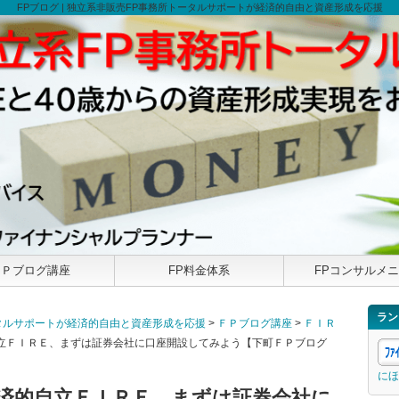
FPブログ | 独立系非販売FP事務所トータルサポートが経済的自由と資産形成を応援
ＦＰブログ講座
FP料金体系
FPコンサルメ
ラン
トータルサポートが経済的自由と資産形成を応援
>
ＦＰブログ講座
>
ＦＩＲ
自立ＦＩＲＥ、まずは証券会社に口座開設してみよう【下町ＦＰブログ
にほ
経済的自立ＦＩＲＥ、まずは証券会社に