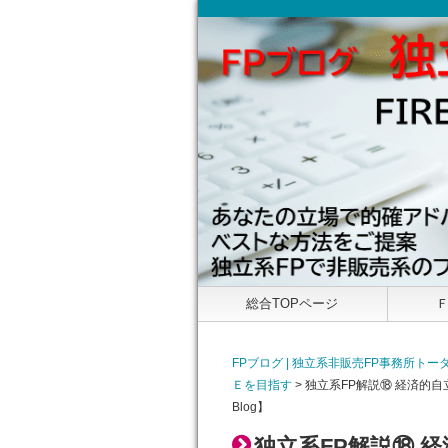
総合TOPページ
FPブログ | 独立系非販売FP事務所
Ｅを目指す
>
独立系FP解説⑱ 経済的
Blog】
独立系FP解説⑱ 