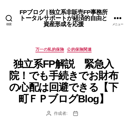
FPブログ | 独立系非販売FP事務所
トータルサポートが経済的自由と
資産形成を応援
検索
メニュー
カ
万一の私的保険
公的保険関連
テ
独立系FP解説 緊急入
ゴ
リ
院！でも手続きでお財布
ー
の心配は回避できる【下
町ＦＰブログBlog】
作成者:
投
投
稿
稿
者
日