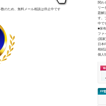
関わ
リー
多数のため、無料メール相談は停止中です
題解
す。
中で
■保
ファ
(国家
日本
相続
個人
FP