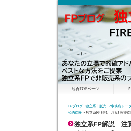
総合TOPページ
FPブログ | 独立系非販売FP事務所
私的保険
>
独立系FP解説 注意! 医療
独立系FP解説 注