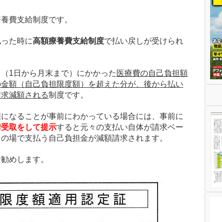
療養費支給制度です。
払った時に
高額療養費支給制度
で払い戻しが受けられ
（1日から月末まで）にかかった
医療費の自己負担額
の金額（自己負担限度額）を超えた分が、後から払い
請求減額される
制度です。
額になることが事前にわかっている場合には、事前に
請受取をして提示
すると元々の支払い自体が請求ベー
その場で支払う自己負担金が減額請求されます。
お勧めします。