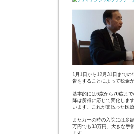
1月1日から12月31日ま
告をすることによって税金
基本的には6歳から70歳ま
降は所得に応じて変化します
います。これが支払った医
また万一の時の入院には多額
万円でも33万円、大きな手
ます。