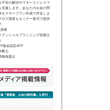
る不安の解決やマネーストレスフ
を支援します。あなたのお金の問
決をマネープラン作成で伴走しま
ブログ講座もセミナー形式で提供
す。
有資格
イナンシャルプランニング技能士
)
FP協会認定AFP
診断士
情報保護士
監修『最新版 お金の教科書』を発刊