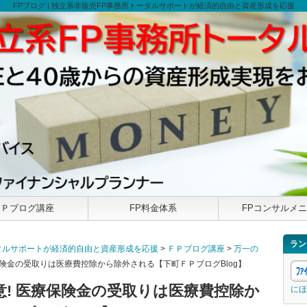
FPブログ | 独立系非販売FP事務所トータルサポートが経済的自由と資産形成を応援
ＦＰブログ講座
FP料金体系
FPコンサルメ
ラン
トータルサポートが経済的自由と資産形成を応援
>
ＦＰブログ講座
>
万一の
保険金の受取りは医療費控除から除外される【下町ＦＰブログBlog】
意! 医療保険金の受取りは医療費控除か
にほ