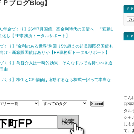
ＰブログBlog】
ＦＰ
Ｆ
Ｐ
ん年金づくり】26年7月国債、高金利時代の国債へ 「変動1
ブ
変化も【FP事務所トータルサポート】
ＦＰ
ロ
グ
づくり】"金利のある世界"利回り5%超えの超長期既発国債も
講
向け・新窓販国債はありか【FP事務所トータルサポート】
座
づくり】為替介入は一時的効果、そんなドルでも持つべき通
を
理由
検
索
づくり】株価とCPI物価は連動するなら株式一択って本当な
こん
FP
タル
シャ
にも
て、