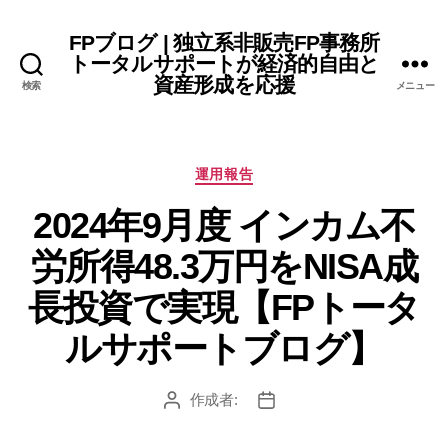
FPブログ | 独立系非販売FP事務所
トータルサポートが経済的自由と
資産形成を応援
検索
メニュー
カ
運用報告
テ
2024年9月度 インカム不
ゴ
リ
労所得48.3万円をNISA成
ー
長投資で実現【FPトータ
ルサポートブログ】
作成者:
投
投
稿
稿
者
日