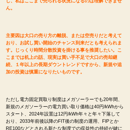
し、私はここまで売られる状況になるのは理解できませ
ん。
主要因は大口の売り方の離脱、または空売りだと考えて
おり、お試し買い開始のチャンス到来だとも考えられま
す。じっくり時間分散投資を掛ける事を推奨したい。こ
こまでは机上の話、現実は買い手不足で大口の売却継
続、１年以上の長期ダウントレンドですから、新規や追
加の投資は慎重になりたいものです。
ただし電力固定買取り制度はメガソーラーでも20年間、
新規のメガソーラーの電力買い取り価格は40円/kWhから
スタート、2024年設置は12円/kWh年々と年々下落して
おり、2033年前後以降のFIT後の制度の運用、FIPとか
RE100などとされる新たな制度での収益性の持続が鍵に