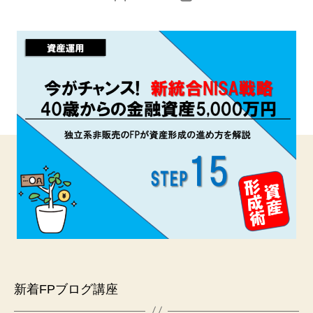
稿
稿
者
日
新着FPブログ講座