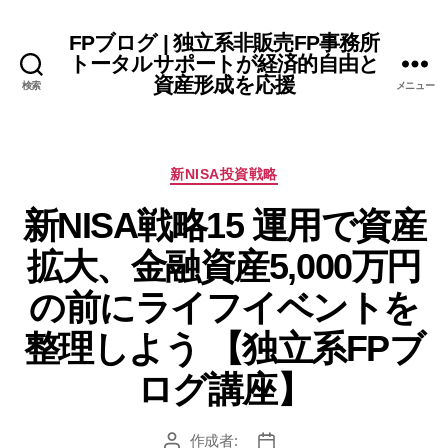
FPブログ | 独立系非販売FP事務所
トータルサポートが経済的自由と
資産形成を応援
検索
メニュー
カ
新NISA投資戦略
テ
新NISA戦略15 運用で資産
ゴ
リ
拡大、金融資産5,000万円
ー
の前にライフイベントを
整理しよう 【独立系FPブ
ログ講座】
作成者:
投
投