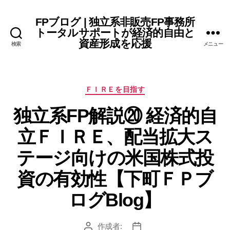
FPブログ | 独立系非販売FP事務所
トータルサポートが経済的自由と
資産形成を応援
検索
メニュー
カ
ＦＩＲＥを目指す
テ
独立系FP解説⑳ 経済的自
ゴ
リ
立ＦＩＲＥ、配当拡大ス
ー
テージ向けの米国株式投
資の有効性【下町ＦＰブ
ログBlog】
作成者:
投
投