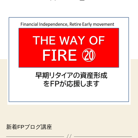
稿
稿
者
日
新着FPブログ講座