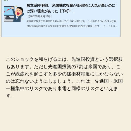
独立系FP解説 米国株式投資が圧倒的に人気が高いのに
は深い理由があった【下町Ｆ...
🕒️2020年9月10日
米国株式投資が圧倒的に人気が高いのには深い理由があった お金にまつわる様々な有
用な知識を独自の視点や切り口で独立系FP&非販売のFPが解説します。 ＮＩＳＡやｉ
ＤｅＣｏの相談を個別メール相談や僕も参加しているYahoo知恵袋での相談で読み解く
と、明らかに質問が「米国関連の投資信託」に対しての質問や回答が多いことに気づき
ます。 投資をされる方が、ある程度勉強してくると、必ず興味を持つ投資がありま
す。それが米国向けの投資です。 株式も債券も為替も、すべてが色々と米国は注目さ...
このショックを和らげるには、先進国投資という選択肢
もあります。ただし先進国投資の7割は米国であり、こ
こが総崩れを起こすと多少の緩衝材程度にしかならない
のは忘れないようにしましょう。これは、先進国・米国
一極集中のリスクであり東電と同様のリスクといえま
す。