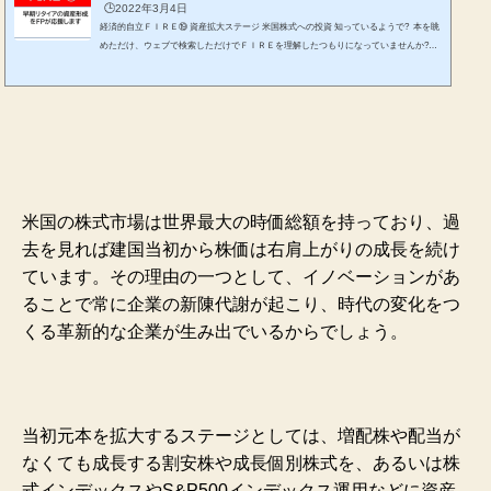
🕒️2022年3月4日
経済的自立ＦＩＲＥ⑲ 資産拡大ステージ 米国株式への投資 知っているようで? 本を眺
めただけ、ウェブで検索しただけでＦＩＲＥを理解したつもりになっていませんか?
ＦＩＲＥとは、状態なのか、何を目指すのか? 一過性のブームに終わらせないために
も、しっかりと整理して、ご自身なりの実現性の高いＦＩＲＥを考えてみません
か。 お金にまつわる様々な有用な知識を独自の視点や切り口で独立系FP&非販売のFP
が解説します。 *******************************ファイナンシャルプランナーjp専門家登
録 &n...
米国の株式市場は世界最大の時価総額を持っており、過
去を見れば建国当初から株価は右肩上がりの成長を続け
ています。その理由の一つとして、イノベーションがあ
ることで常に企業の新陳代謝が起こり、時代の変化をつ
くる革新的な企業が生み出でいるからでしょう。
当初元本を拡大するステージとしては、増配株や配当が
なくても成長する割安株や成長個別株式を、あるいは株
式インデックスやS&P500インデックス運用などに資産