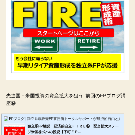
先進国・米国投資の資産拡大を狙う 前回のFPブログ講
座⑲
FPブログ | 独立系非販売FP事務所トータルサポートが経済的自由と資産形成
独立系FP解説 経済的自立ＦＩＲＥ⑲ 配当拡大ステー
ジ米国株式への投資【下町ＦＰ...