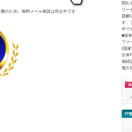
関わ
リー
多数のため、無料メール相談は停止中です
題解
す。
中で
■保
ファ
(国家
日本
相続
個人
FP