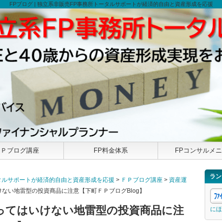
FPブログ | 独立系非販売FP事務所トータルサポートが経済的自由と資産形成を応援
ＦＰブログ講座
FP料金体系
FPコンサルメ
ラン
トータルサポートが経済的自由と資産形成を応援
>
ＦＰブログ講座
>
資産運
けない地雷型の投資商品に注意【下町ＦＰブログBlog】
買ってはいけない地雷型の投資商品に注
にほ