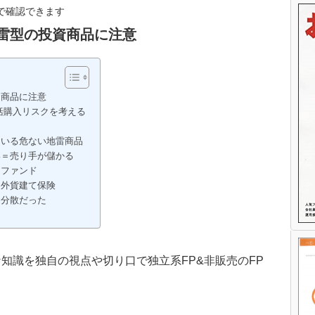
で確認できます
雷型の投資商品に注意
資商品に注意
括購入リスクを考える
ている危ない地雷商品
い＝売り手が儲かる
なファンド
）外貨建て保険
・分散だった
知識を独自の視点や切り口で独立系FP&非販売のFP