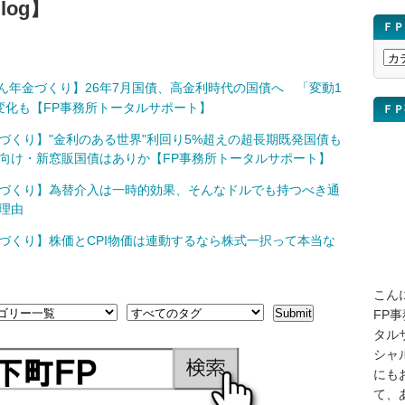
og】
ＦＰ
Ｆ
Ｐ
ん年金づくり】26年7月国債、高金利時代の国債へ 「変動1
ブ
変化も【FP事務所トータルサポート】
ＦＰ
ロ
グ
づくり】"金利のある世界"利回り5%超えの超長期既発国債も
講
向け・新窓販国債はありか【FP事務所トータルサポート】
座
づくり】為替介入は一時的効果、そんなドルでも持つべき通
を
理由
検
索
づくり】株価とCPI物価は連動するなら株式一択って本当な
こん
FP
タル
シャ
にも
て、