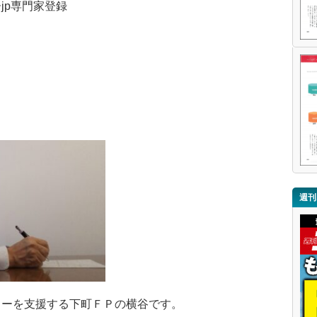
jp専門家登録
週刊
リーを支援する下町ＦＰの横谷です。