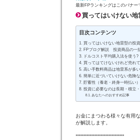
最新FPランキングはこのバナー
買ってはいけない地
目次コンテンツ
買ってはいけない地雷型の投
FPブログ解説 投資商品の一
ドルコスト平均購入法を使う?
買ってはてけないけれど売れ
高い手数料商品は地雷系が多
簡単に近づいていけない危険
貯蓄性（養老・終身一時払い
投資に必要なのは長期・積立
あなたへのおすすめ記事
お金にまつわる様々な有用な
が解説します。
*******************************