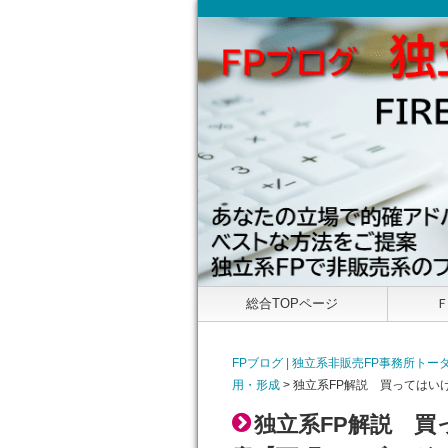
総合TOPページ
FPブログ | 独立系非販売FP事務所
用・形成
>
独立系FP解説 買ってはい
独立系FP解説 