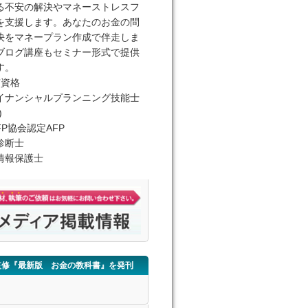
る不安の解決やマネーストレスフ
を支援します。あなたのお金の問
決をマネープラン作成で伴走しま
ブログ講座もセミナー形式で提供
す。
有資格
イナンシャルプランニング技能士
)
FP協会認定AFP
診断士
情報保護士
監修『最新版 お金の教科書』を発刊