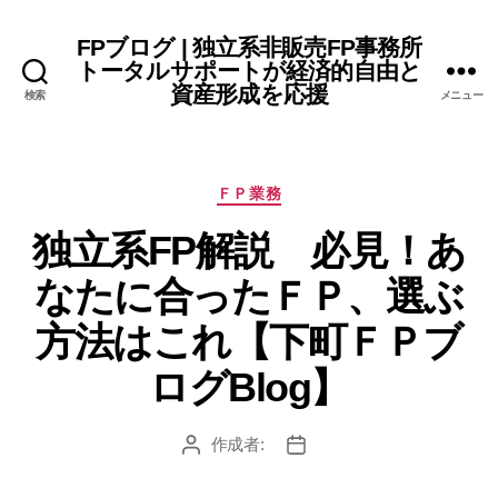
FPブログ | 独立系非販売FP事務所
トータルサポートが経済的自由と
資産形成を応援
検索
メニュー
カ
ＦＰ業務
テ
独立系FP解説 必見！あ
ゴ
リ
なたに合ったＦＰ、選ぶ
ー
方法はこれ【下町ＦＰブ
ログBlog】
作成者:
投
投
稿
稿
者
日