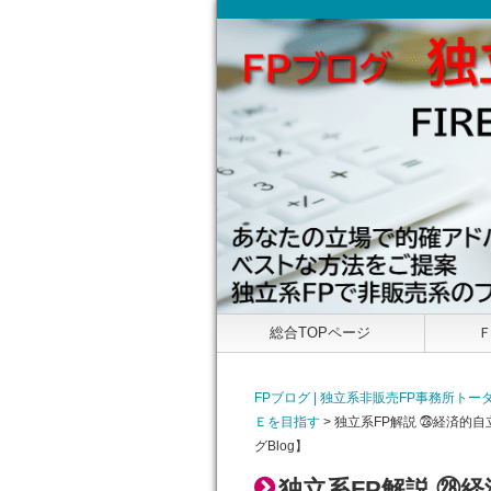
総合TOPページ
FPブログ | 独立系非販売FP事務所
Ｅを目指す
>
独立系FP解説 ㉘経済的自
グBlog】
独立系FP解説 ㉘