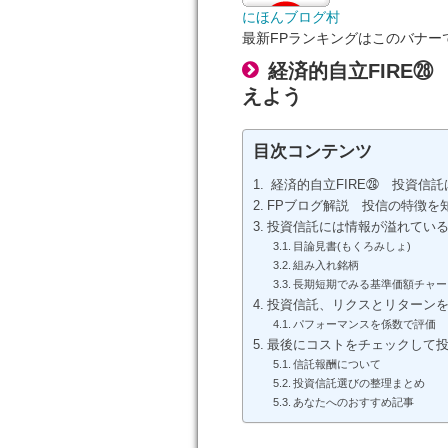
にほんブログ村
最新FPランキングはこのバナー
経済的自立FIRE
えよう
目次コンテンツ
経済的自立FIRE㉘ 投資信
FPブログ解説 投信の特徴を
投資信託には情報が溢れている
目論見書(もくろみしょ)
組み入れ銘柄
長期短期でみる基準価額チャー
投資信託、リクスとリターン
パフォーマンスを係数で評価
最後にコストをチェックして
信託報酬について
投資信託選びの整理まとめ
あなたへのおすすめ記事