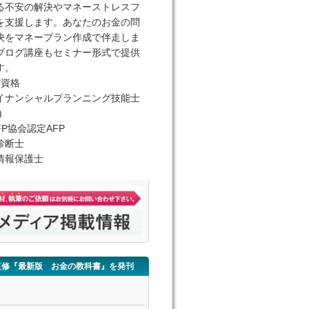
る不安の解決やマネーストレスフ
を支援します。あなたのお金の問
決をマネープラン作成で伴走しま
ブログ講座もセミナー形式で提供
す。
有資格
イナンシャルプランニング技能士
)
FP協会認定AFP
診断士
情報保護士
監修『最新版 お金の教科書』を発刊