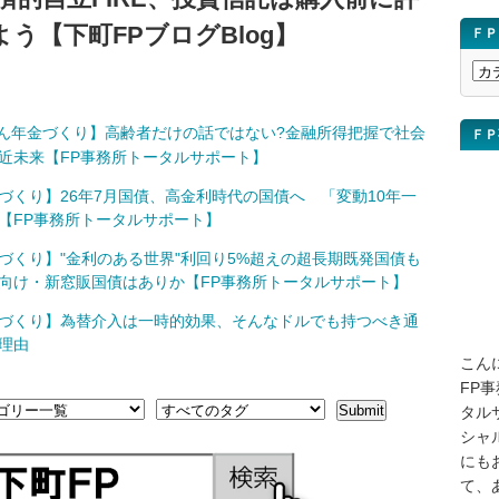
う【下町FPブログBlog】
ＦＰ
Ｆ
Ｐ
ブ
ん年金づくり】高齢者だけの話ではない?金融所得把握で社会
ＦＰ
ロ
近未来【FP事務所トータルサポート】
グ
講
づくり】26年7月国債、高金利時代の国債へ 「変動10年一
座
【FP事務所トータルサポート】
を
づくり】"金利のある世界"利回り5%超えの超長期既発国債も
検
向け・新窓販国債はありか【FP事務所トータルサポート】
索
づくり】為替介入は一時的効果、そんなドルでも持つべき通
理由
こん
FP
タル
シャ
にも
て、