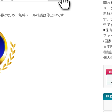
関わ
リー
題解
多数のため、無料メール相談は停止中です
す。
中で
■保
ファ
(国家
日本
相続
個人
FP