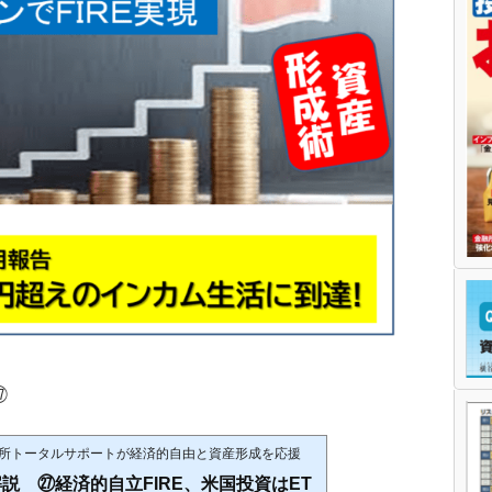
㉗
P事務所トータルサポートが経済的自由と資産形成を応援
解説 ㉗経済的自立FIRE、米国投資はET