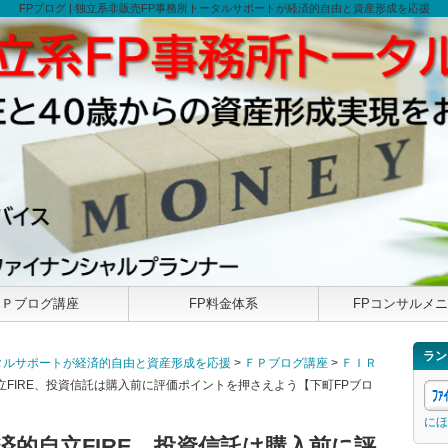
FPブログ | 独立系非販売FP事務所トータルサポートが経済的自由と資産形成を応援
ＦＰブログ講座
FP料金体系
FPコンサルメ
ラン
トータルサポートが経済的自由と資産形成を応援
>
ＦＰブログ講座
>
ＦＩＲ
立FIRE、投資信託は購入前に評価ポイントを押さえよう【下町FPブロ
にほ
経済的自立FIRE、投資信託は購入前に評