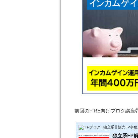
前回のFIRE向けブログ講座
FPブログ | 独立系非販売F
独立系FP