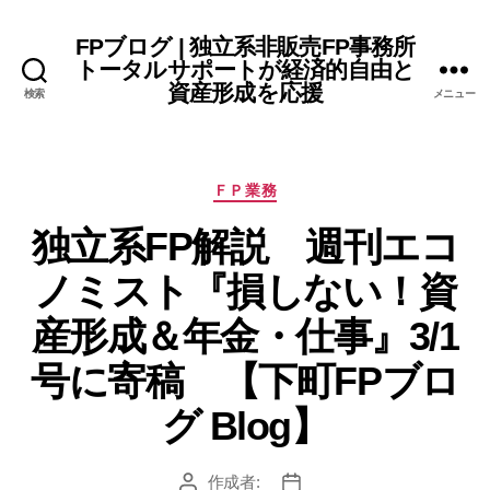
FPブログ | 独立系非販売FP事務所
トータルサポートが経済的自由と
資産形成を応援
検索
メニュー
カ
ＦＰ業務
テ
独立系FP解説 週刊エコ
ゴ
リ
ノミスト『損しない！資
ー
産形成＆年金・仕事』3/1
号に寄稿 【下町FPブロ
グ Blog】
作成者:
投
投