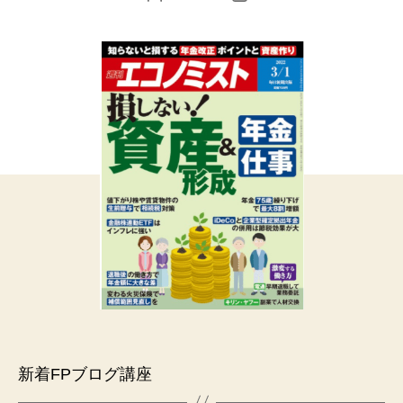
稿
稿
者
日
新着FPブログ講座