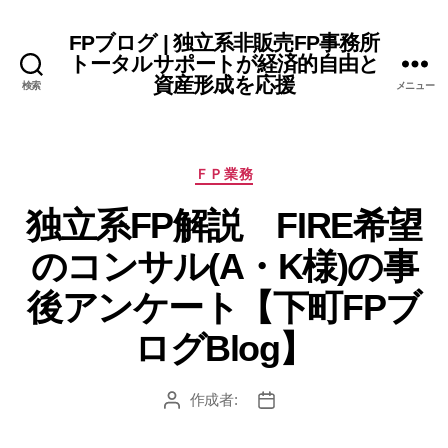
FPブログ | 独立系非販売FP事務所
トータルサポートが経済的自由と
資産形成を応援
検索
メニュー
カ
ＦＰ業務
テ
独立系FP解説 FIRE希望
ゴ
リ
のコンサル(A・K様)の事
ー
後アンケート【下町FPブ
ログBlog】
作成者:
投
投
稿
稿
者
日