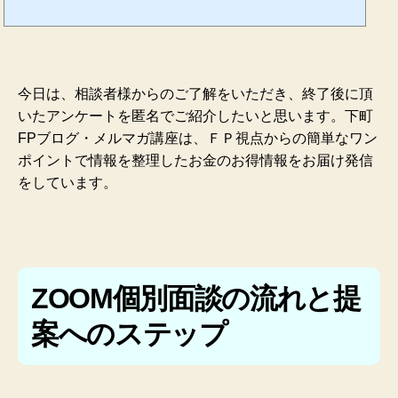
とつ丁寧に説明、解決へのお手伝いをいたします。 Q 本当に生命保険会社や金融商品
の斡旋販売はしないのですか？ A一般に企業系（保険窓口相談・無料セミナー投資商品
斡旋）と言われるＦＰなどは、特定の保険や投資会社と契約して...
今日は、相談者様からのご了解をいただき、終了後に頂
いたアンケートを匿名でご紹介したいと思います。下町
FPブログ・メルマガ講座は、ＦＰ視点からの簡単なワン
ポイントで情報を整理したお金のお得情報をお届け発信
をしています。
ZOOM個別面談の流れと提
案へのステップ