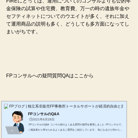
FIREにとっては、運用についてのコンサルよりも公的年
金保険の試算や住宅費、教育費、万一の時の遺族年金や
セフティネットについてのウエイトが多く、それに加え
て運用商品の説明も多く、どうしても多方面になってし
まいがちです。
FPコンサルへの疑問質問QAはここから
FPブログ | 独立系非販売FP事務所トータルサポートが経済的自由と資産形成
FPコンサルのQ&A
🕒️2021年6月26日
FPコンサルのQ&A コンサル前のよくある質問や疑問を整理しました FPコンサルで、
ご相談者から寄せられるよくあるご質問をご紹介しています。 気になるけど何から相
談したらいいかわからないという方もご安心ください。お客さまと一緒に疑問を一つひ