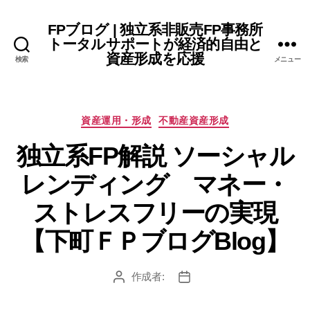
FPブログ | 独立系非販売FP事務所
トータルサポートが経済的自由と
資産形成を応援
検索
メニュー
カ
資産運用・形成
不動産資産形成
テ
独立系FP解説 ソーシャル
ゴ
リ
レンディング マネー・
ー
ストレスフリーの実現
【下町ＦＰブログBlog】
作成者:
投
投
稿
稿
者
日