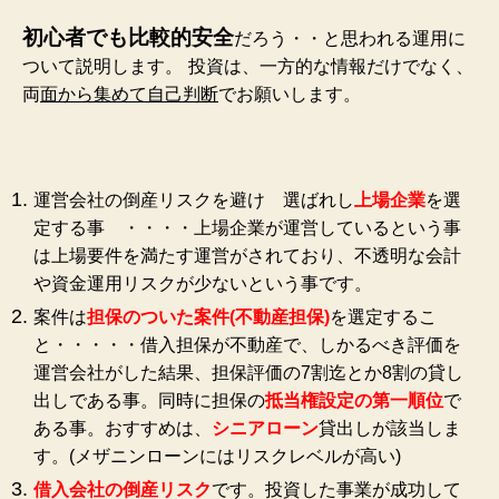
初心者でも比較的安全
だろう・・と思われる運用に
ついて説明します。
投資は、一方的な情報だけでなく、
両
面から集めて自己判断
でお願いします。
運営会社の倒産リスクを避け 選ばれし
上場企業
を選
定する事 ・・・・上場企業が運営しているという事
は上場要件を満たす運営がされており、不透明な会計
や資金運用リスクが少ないという事です。
案件は
担保のついた案件(不動産担保)
を選定するこ
と・・・・・借入担保が不動産で、しかるべき評価を
運営会社がした結果、担保評価の7割迄とか8割の貸し
出しである事。同時に担保の
抵当権設定の第一順位
で
ある事。おすすめは、
シニアローン
貸出しが該当しま
す。(メザニンローンにはリスクレベルが高い)
借入会社の倒産リスク
です。投資した事業が成功して