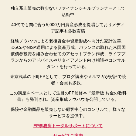
独立系非販売の数少ないファイナンシャルプランナーとして
活動中
40代でも間に合う5,000万円資産形成を提唱しておりメディ
ア記事も多数寄稿
経験ノウハウによる老後資金や資産形成へ向けた家計改善、
iDeCoやNISA運用による資産形成、バランスの取れた米国国
債債券投資を組み合わせてのアセットプラン作成、ライフプ
ランからのアドバイスやリタイアメント向け相談やコンサル
タントを行っている。
東京浅草の下町FPとして、ブログ講座やメルマガが好評で読
者・会員も多数。
この講座をベースとして注目のFP監修本『最新版 お金の教科
書』も発刊され、資産形成ノウハウを公開している。
保険や金融商品を販売しない顧客中心のコンサルで、様々な
サービスを提供中。
FP事務所トータルサポートについて
サービスご案内