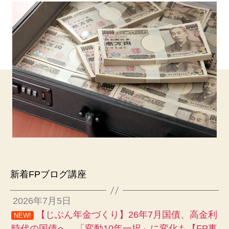
新着FPブログ講座
2026年7月5日
【じぶん年金づくり】26年7月国債、高金利
NEW!
時代の国債へ 「変動10年一択」に変化も【FP事