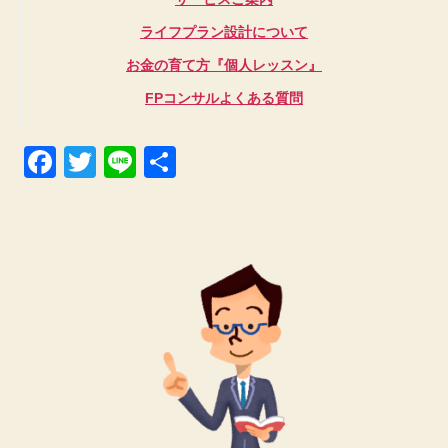
ライフプラン設計について
お金の育て方『個人レッスン』
FPコンサルよくある質問
F
T
Li
共
a
wi
n
有
c
tt
e
e
er
b
o
o
k