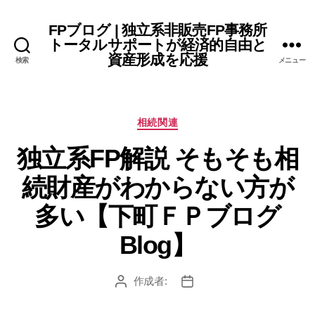
FPブログ | 独立系非販売FP事務所
トータルサポートが経済的自由と
資産形成を応援
検索
メニュー
カ
相続関連
テ
独立系FP解説 そもそも相
ゴ
リ
続財産がわからない方が
ー
多い【下町ＦＰブログ
Blog】
作成者:
投
投
稿
稿
者
日