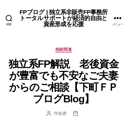
FPブログ | 独立系非販売FP事務所
トータルサポートが経済的自由と
資産形成を応援
検索
メニュー
カ
相続関連
テ
独立系FP解説 老後資金
ゴ
リ
が豊富でも不安なご夫妻
ー
からのご相談【下町ＦＰ
ブログBlog】
作成者:
投
投
稿
稿
者
日