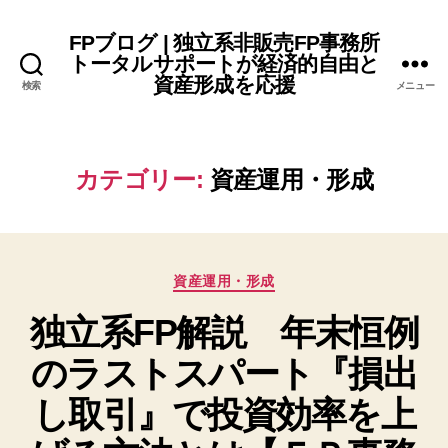
FPブログ | 独立系非販売FP事務所
トータルサポートが経済的自由と
資産形成を応援
検索
メニュー
カテゴリー:
資産運用・形成
カ
資産運用・形成
テ
独立系FP解説 年末恒例
ゴ
リ
のラストスパート『損出
ー
し取引』で投資効率を上