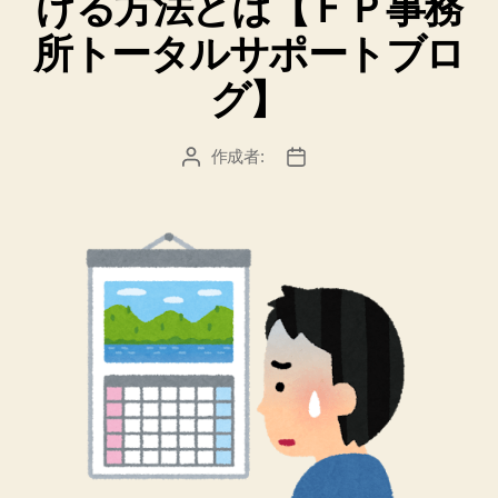
げる方法とは【ＦＰ事務
所トータルサポートブロ
グ】
作成者:
投
投
稿
稿
者
日