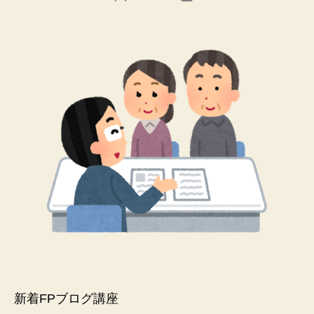
稿
稿
者
日
新着FPブログ講座