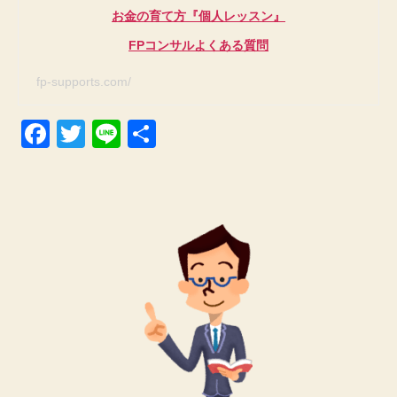
お金の育て方『個人レッスン』
FPコンサルよくある質問
fp-supports.com/
F
T
Li
共
a
wi
n
有
c
tt
e
e
er
b
o
o
k