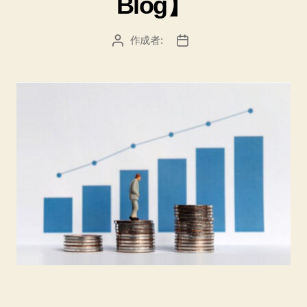
Blog】
作成者:
投
投
稿
稿
者
日