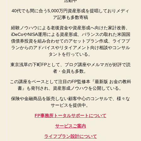
活動中
40代でも間に合う5,000万円資産形成を提唱しておりメディ
ア記事も多数寄稿
経験ノウハウによる老後資金や資産形成へ向けた家計改善、
iDeCoやNISA運用による資産形成、バランスの取れた米国国
債債券投資を組み合わせてのアセットプラン作成、ライフプ
ランからのアドバイスやリタイアメント向け相談やコンサル
タントを行っている。
東京浅草の下町FPとして、ブログ講座やメルマガが好評で読
者・会員も多数。
この講座をベースとして注目のFP監修本『最新版 お金の教科
書』も発刊され、資産形成ノウハウを公開している。
保険や金融商品を販売しない顧客中心のコンサルで、様々な
サービスを提供中。
FP事務所トータルサポートについて
サービスご案内
ライフプラン設計について