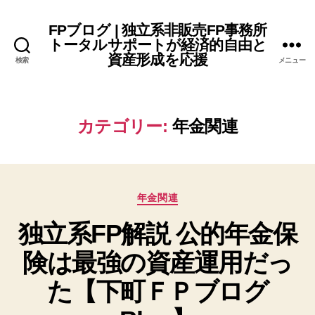
FPブログ | 独立系非販売FP事務所
トータルサポートが経済的自由と
資産形成を応援
検索
メニュー
カテゴリー:
年金関連
カ
年金関連
テ
独立系FP解説 公的年金保
ゴ
リ
険は最強の資産運用だっ
ー
た【下町ＦＰブログ