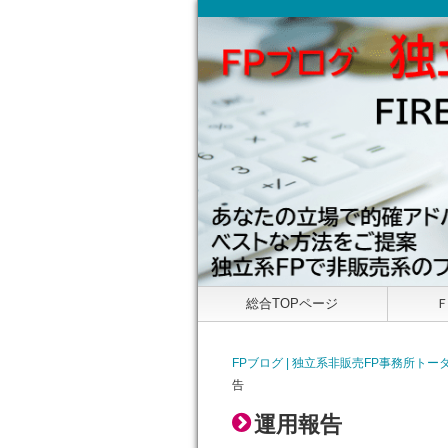
総合TOPページ
FPブログ | 独立系非販売FP事務所
告
運用報告