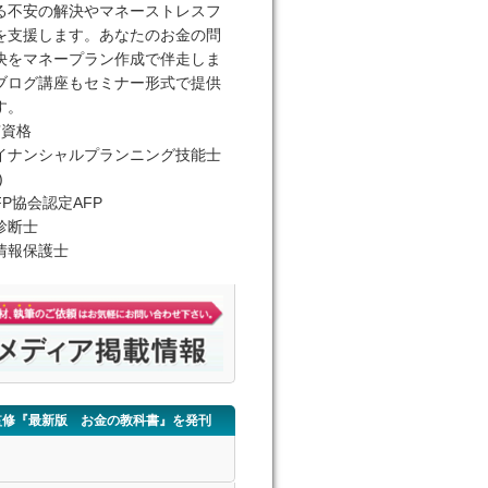
る不安の解決やマネーストレスフ
を支援します。あなたのお金の問
決をマネープラン作成で伴走しま
ブログ講座もセミナー形式で提供
す。
有資格
イナンシャルプランニング技能士
)
FP協会認定AFP
診断士
情報保護士
監修『最新版 お金の教科書』を発刊