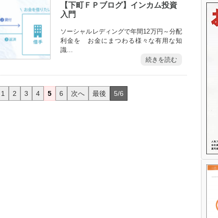
【下町ＦＰブログ】インカム投資
入門
ソーシャルレディングで年間12万円～分配
利金を お金にまつわる様々な有用な知
識…
続きを読む
1
2
3
4
5
6
次へ
最後
5/6