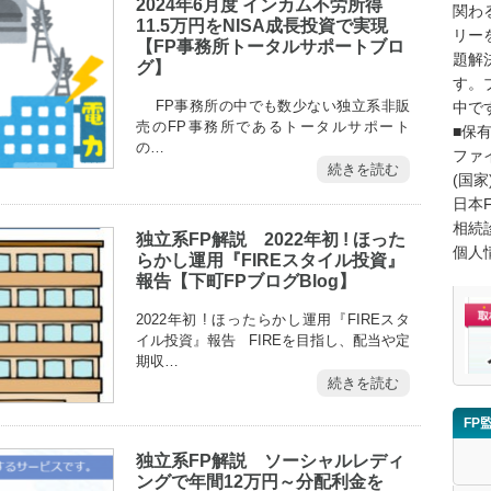
2024年6月度 インカム不労所得
関わ
11.5万円をNISA成長投資で実現
リー
【FP事務所トータルサポートブロ
題解
グ】
す。
FP事務所の中でも数少ない独立系非販
中で
売のFP事務所であるトータルサポート
■保
の…
ファ
続きを読む
(国家
日本
相続
独立系FP解説 2022年初 ! ほった
個人
らかし運用『FIREスタイル投資』
報告【下町FPブログBlog】
2022年初 ! ほったらかし運用『FIREスタ
イル投資』報告 FIREを目指し、配当や定
期収…
続きを読む
FP
独立系FP解説 ソーシャルレディ
ングで年間12万円～分配利金を