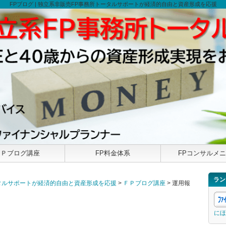
FPブログ | 独立系非販売FP事務所トータルサポートが経済的自由と資産形成を応援
ＦＰブログ講座
FP料金体系
FPコンサルメ
ラン
トータルサポートが経済的自由と資産形成を応援
>
ＦＰブログ講座
>
運用報
にほ