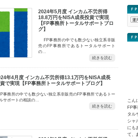
ＦＰ
2024年5月度 インカム不労所得
18.8万円をNISA成長投資で実現
Ｆ
【FP事務所トータルサポートブロ
Ｐ
グ】
ブ
ＦＰ
FP事務所の中でも数少ない独立系非販
ロ
売のFP事務所であるトータルサポート
グ
の…
講
続きを読む
座
を
検
024年4月度 インカム不労所得13.1万円をNISA成長
索
資で実現【FP事務所トータルサポートブログ】
P事務所の中でも数少ない独立系非販売のFP事務所であるトー
ルサポートの相談の…
こん
続きを読む
FP
タル
シャ
にも
て、