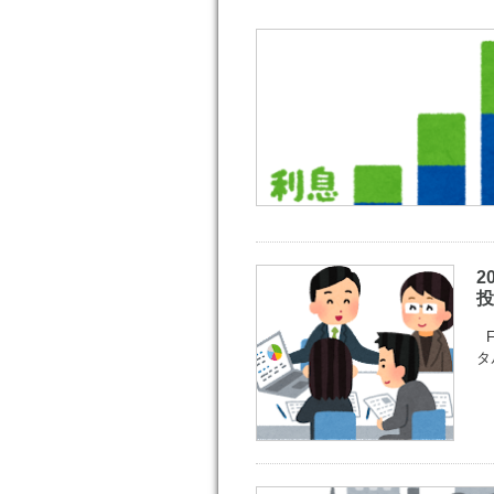
2
投
F
タ